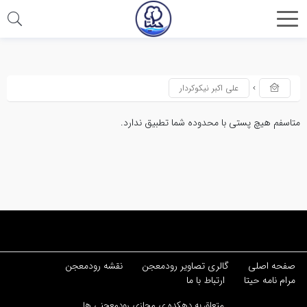
اشتراک
گذاری
با
علی اکبر نیکوکردار
استفاده
از
متاسفم هیچ پستی با محدوده شما تطبیق ندارد.
روش‌های
زیر
می‌توانید
این
صفحه
را
با
صفحه اصلی
گالری تصاویر رودمعجن
نقشه رودمعجن
دوستان
مرام نامه حیتا
ارتباط با ما
خود
متعلق به دهکده ی مجازی رودمعجنی ها